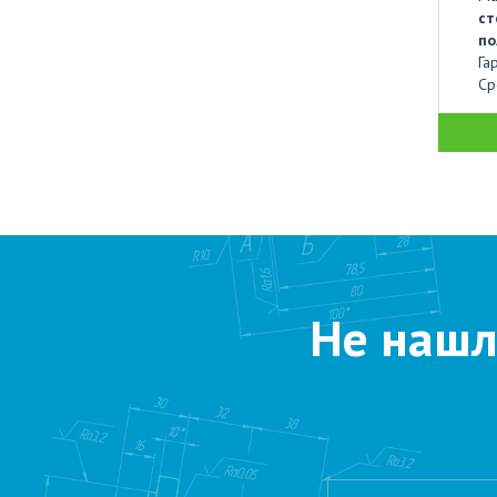
ст
по
Га
Ср
Не нашл