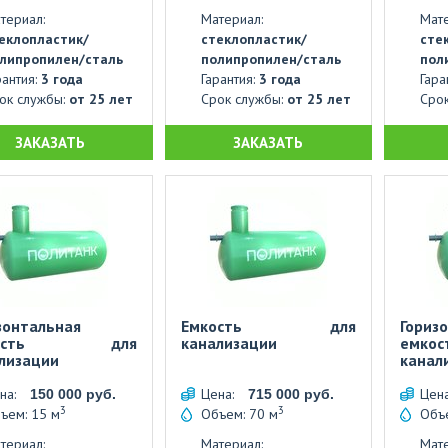
териал:
Материал:
Мате
еклопластик/
стеклопластик/
сте
липропилен/сталь
полипропилен/сталь
пол
рантия:
3 года
Гарантия:
3 года
Гара
ок службы:
от 25 лет
Срок службы:
от 25 лет
Сро
ЗАКАЗАТЬ
ЗАКАЗАТЬ
зонтальная
Емкость для
Гориз
кость для
канализации
емк
лизации
канал
на:
Цена:
Цен
150 000 руб.
715 000 руб.
3
3
ъем: 15 м
Объем: 70 м
Объе
териал:
Материал:
Мате