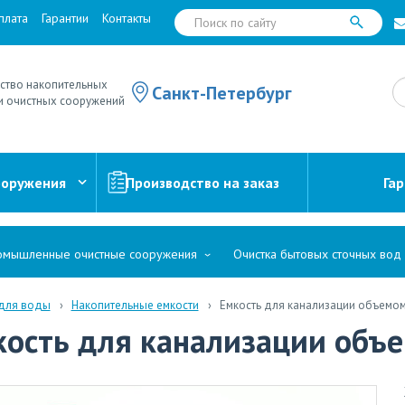
плата
Гарантии
Контакты
ство накопительных
Санкт-Петербург
и очистных сооружений
ооружения
Производство на заказ
Га
мышленные очистные сооружения
Очистка бытовых сточных вод
 для воды
Накопительные емкости
Емкость для канализации объемом
кость для канализации объ