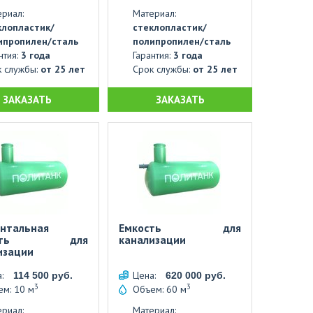
риал:
Материал:
клопластик/
стеклопластик/
ипропилен/сталь
полипропилен/сталь
нтия:
3 года
Гарантия:
3 года
к службы:
от 25 лет
Срок службы:
от 25 лет
ЗАКАЗАТЬ
ЗАКАЗАТЬ
онтальная
Емкость для
ость для
канализации
изации
а:
Цена:
114 500 руб.
620 000 руб.
3
3
м: 10 м
Объем: 60 м
риал:
Материал: