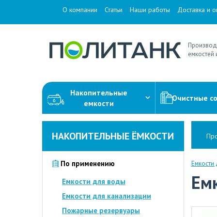
О компании
Статьи
Наши работы
Доставка и о
Производ
емкостей 
Накопительные
Очистные с
емкости
НАКОПИТЕЛЬНЫЕ ЁМКОСТИ
Про
По применению
Емкости
Ем
Емкости для воды
Емкости для канализации
Пожарные резервуары