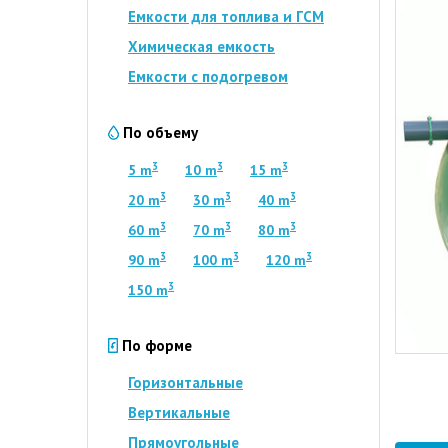
Емкости для топлива и ГСМ
Химическая емкость
Емкости с подогревом
По объему
3
3
3
5 m
10 m
15 m
3
3
3
20 m
30 m
40 m
3
3
3
60 m
70 m
80 m
3
3
3
90 m
100 m
120 m
3
150 m
По форме
Горизонтальные
Вертикальные
Прямоугольные