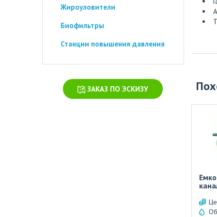
Г
Жироуловители
А
Т
Биофильтры
Станции повышения давления
Пох
ЗАКАЗ ПО ЭСКИЗУ
Ем
кана
Це
Об