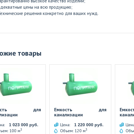
арантированно высокое качество изделий;
декватные цены на всю продукцию;
ехнические решения конкретно для ваших нужд.
ожие товары
кость для
Емкость для
Емк
лизации
канализации
канал
на:
Цена:
Цен
1 023 000 руб.
1 220 000 руб.
3
3
ъем: 100 м
Объем: 120 м
Объ