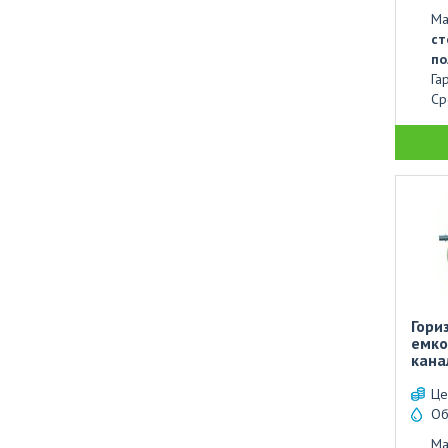
Ма
ст
по
Га
Ср
Гори
ем
кана
Це
Об
Ма