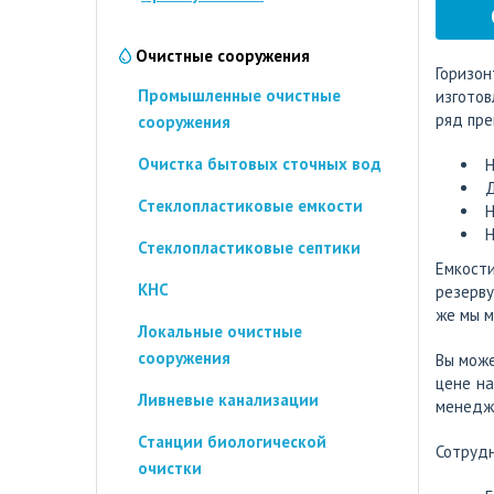
Очистные сооружения
Горизон
Промышленные очистные
изготов
ряд пре
сооружения
Очистка бытовых сточных вод
Н
Д
Стеклопластиковые емкости
Н
Н
Стеклопластиковые септики
Емкост
КНС
резерву
же мы м
Локальные очистные
сооружения
Вы може
цене на
Ливневые канализации
менедже
Станции биологической
Сотрудн
очистки