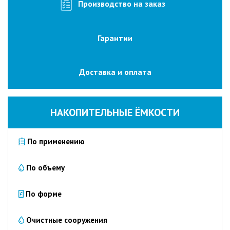
изготовление
Производство на заказ
на
заказ
Гарантии
Промышленные
очистные
сооружения
Доставка и оплата
Очистка
сточных
вод
НАКОПИТЕЛЬНЫЕ ЁМКОСТИ
от
нефтепродуктов
По применению
Очистка
сточных
вод
По объему
пищевых
предприятий
По форме
Очистка
сточных
Очистные сооружения
вод