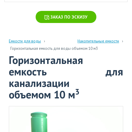
химических
производств
ЗАКАЗ ПО ЭСКИЗУ
Очистка
стоков
больниц
и
Емкости для воды
Накопительные емкости
поликлиник
Горизонтальная емкость для воды объемом 10 м3
Горизонтальная
Очистка
навозных
емкость для
стоков
канализации
Очистка
бытовых
3
объемом 10 м
сточных
вод
info@polytank.ru