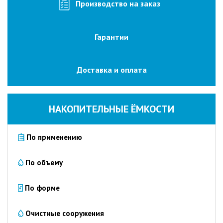
изготовление
Производство на заказ
на
заказ
Гарантии
Промышленные
очистные
сооружения
Доставка и оплата
Очистка
сточных
вод
НАКОПИТЕЛЬНЫЕ ЁМКОСТИ
от
нефтепродуктов
По применению
Очистка
сточных
вод
По объему
пищевых
предприятий
По форме
Очистка
сточных
Очистные сооружения
вод