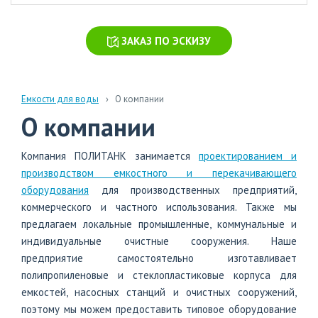
химических
производств
ЗАКАЗ ПО ЭСКИЗУ
Очистка
стоков
больниц
и
Емкости для воды
О компании
поликлиник
О компании
Очистка
навозных
Компания ПОЛИТАНК занимается
проектированием и
стоков
производством емкостного и перекачивающего
оборудования
для производственных предприятий,
Очистка
коммерческого и частного использования. Также мы
бытовых
сточных
предлагаем локальные промышленные, коммунальные и
вод
индивидуальные очистные сооружения. Наше
предприятие самостоятельно изготавливает
полипропиленовые и стеклопластиковые корпуса для
емкостей, насосных станций и очистных сооружений,
поэтому мы можем предоставить типовое оборудование
info@polytank.ru