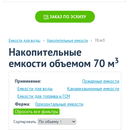
химических
производств
ЗАКАЗ ПО ЭСКИЗУ
Очистка
стоков
больниц
и
Емкости для воды
Накопительные емкости
70 m3
поликлиник
Накопительные
Очистка
3
емкости объемом 70 м
навозных
стоков
Очистка
Применение:
Пожарные емкости
бытовых
Емкости для воды
Канализационные емкости
сточных
Емкости для топлива и ГСМ
вод
Форма:
Горизонтальные емкости
Сбросить все фильтры
Сортировать:
info@polytank.ru