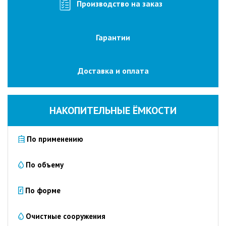
изготовление
Производство на заказ
на
заказ
Гарантии
Промышленные
очистные
сооружения
Доставка и оплата
Очистка
сточных
вод
НАКОПИТЕЛЬНЫЕ ЁМКОСТИ
от
нефтепродуктов
По применению
Очистка
сточных
вод
По объему
пищевых
предприятий
По форме
Очистка
сточных
Очистные сооружения
вод