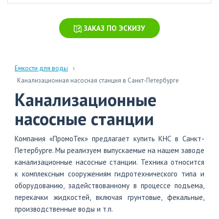
химических
производств
ЗАКАЗ ПО ЭСКИЗУ
Очистка
стоков
больниц
и
Емкости для воды
поликлиник
Канализационная насосная станция в Санкт-Петербурге
Канализационные
Очистка
навозных
насосные станции
стоков
Очистка
Компания «ПромоТек» предлагает купить КНС в Санкт-
бытовых
Петербурге. Мы реализуем выпускаемые на нашем заводе
сточных
канализационные насосные станции. Техника относится
вод
к комплексным сооружениям гидротехнического типа и
оборудованию, задействованному в процессе подъема,
перекачки жидкостей, включая грунтовые, фекальные,
производственные воды и т.п.
info@polytank.ru