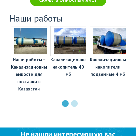
СКАЧАТЬ ОПРОСНЫЙ ЛИСТ
Наши работы
нно-
Наши работы -
Канализационный
Канализационные
Ка
Канализационные
накопитель 40
накопители
С)
емкости для
м3
подземные 4 м3
с
поставки в
Казахстан
Не нашли интересующую вас