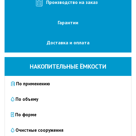
изготовление
Производство на заказ
на
заказ
Гарантии
Промышленные
очистные
сооружения
Доставка и оплата
Очистка
сточных
вод
НАКОПИТЕЛЬНЫЕ ЁМКОСТИ
от
нефтепродуктов
По применению
Очистка
сточных
вод
По объему
пищевых
предприятий
По форме
Очистка
сточных
Очистные сооружения
вод