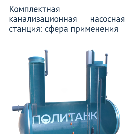
Комплектная
+7
канализационная насосная
(812)
703-
станция: сфера применения
83-
47