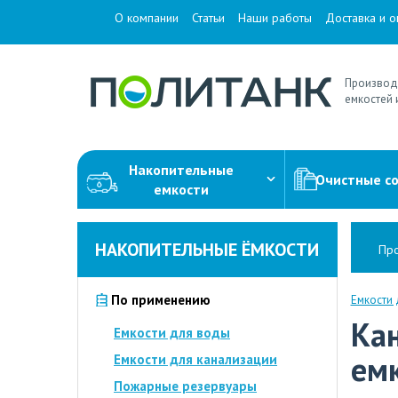
О компании
Статьи
Наши работы
Доставка и о
Производ
емкостей 
Накопительные
Очистные с
емкости
НАКОПИТЕЛЬНЫЕ ЁМКОСТИ
Про
По применению
Емкости
Ка
Емкости для воды
ем
Емкости для канализации
Пожарные резервуары