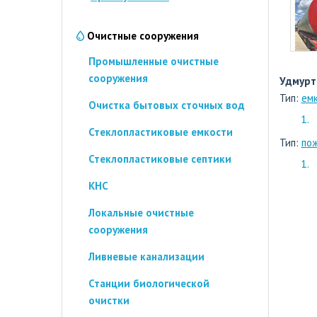
Очистные сооружения
Промышленные очистные
сооружения
Удмурт
Тип:
емк
Очистка бытовых сточных вод
Стеклопластиковые емкости
Тип:
по
Стеклопластиковые септики
КНС
Локальные очистные
сооружения
Ливневые канализации
Станции биологической
очистки