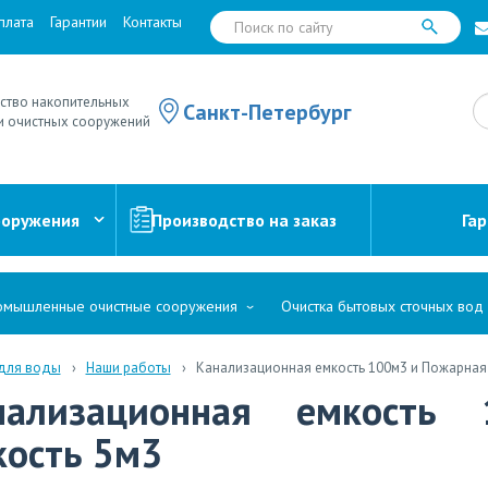
плата
Гарантии
Контакты
ство накопительных
Санкт-Петербург
и очистных сооружений
ооружения
Производство на заказ
Га
мышленные очистные сооружения
Очистка бытовых сточных вод
 для воды
Наши работы
Канализационная емкость 100м3 и Пожарная
нализационная емкость
кость 5м3