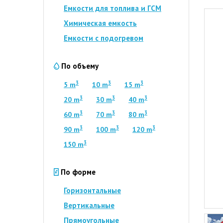
Емкости для топлива и ГСМ
Химическая емкость
Емкости с подогревом
По объему
3
3
3
5 m
10 m
15 m
3
3
3
20 m
30 m
40 m
3
3
3
60 m
70 m
80 m
3
3
3
90 m
100 m
120 m
3
150 m
По форме
Горизонтальные
Вертикальные
Прямоугольные